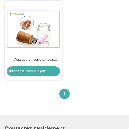
Message en verre en bois
transparent dans un lecteur 4GB
8GB d'instantané d'Usb de
Obtenez le meilleur prix
bouteille
1
Contactez rapidement