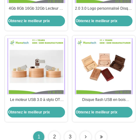
4Gb 8Gb 16Gb 32Gb Lecteur de
2.0 3.0 Logo personnalisé Disque
mémoire en bois
flash USB en bois 16 Go 32 Go
64 Go 128 Go
Obtenez le meilleur prix
Obtenez le meilleur prix
Le moteur USB 3.0 à stylo OTG
Disque flash USB en bois
USB 2.0
personnalisé 4 Go 16 Go 8 Go 32
Go 64 Go 1 TB
Obtenez le meilleur prix
Obtenez le meilleur prix
1
2
3