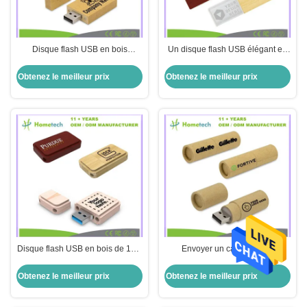
Disque flash USB en bois
Un disque flash USB élégant en
personnalisé avec des puces de
cristal avec couleur bois pour le
8 Go à 256 Go
mariage et la photographie
Obtenez le meilleur prix
Obtenez le meilleur prix
Disque flash USB en bois de 10 g
Envoyer un cadeau avec
avec transfert de données rapide
l'impression pour la promotion
et conception écologique
Une puce de classe
Obtenez le meilleur prix
Obtenez le meilleur prix