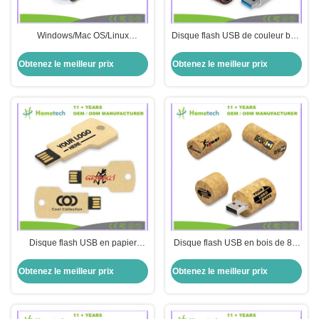
Windows/Mac OS/Linux
Disque flash USB de couleur bois
Compatible 256 Go Wood Twist
8GB-256GB en forme de seau à
Unité flash USB avec le design
vin avec interface USB 2.0/3.0
Obtenez le meilleur prix
Obtenez le meilleur prix
classique du bois
Disque flash USB en papier
Disque flash USB en bois de 8 g
recyclable en forme de clé avec
avec interface USB 2.0/3.0
une capacité de 8 à 256 Go
écologique
Obtenez le meilleur prix
Obtenez le meilleur prix