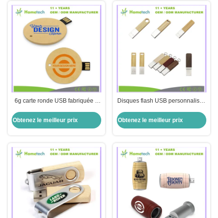
6g carte ronde USB fabriquée à
Disques flash USB personnalisés
partir de papier recyclable avec
élégants en bois et en cristal
compatibilité Windows/Mac
Compatible avec Windows Mac
Obtenez le meilleur prix
Obtenez le meilleur prix
OS/Linux
OS et Linux