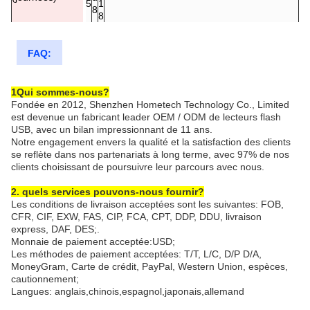
5
1
8
8
FAQ:
1Qui sommes-nous?
Fondée en 2012, Shenzhen Hometech Technology Co., Limited
est devenue un fabricant leader OEM / ODM de lecteurs flash
USB, avec un bilan impressionnant de 11 ans.
Notre engagement envers la qualité et la satisfaction des clients
se reflète dans nos partenariats à long terme, avec 97% de nos
clients choisissant de poursuivre leur parcours avec nous.
2. quels services pouvons-nous fournir?
Les conditions de livraison acceptées sont les suivantes: FOB,
CFR, CIF, EXW, FAS, CIP, FCA, CPT, DDP, DDU, livraison
express, DAF, DES;.
Monnaie de paiement acceptée:USD;
Les méthodes de paiement acceptées: T/T, L/C, D/P D/A,
MoneyGram, Carte de crédit, PayPal, Western Union, espèces,
cautionnement;
Langues: anglais,chinois,espagnol,japonais,allemand