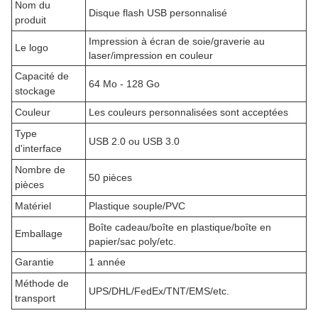
Nom du
Disque flash USB personnalisé
produit
Impression à écran de soie/graverie au
Le logo
laser/impression en couleur
Capacité de
64 Mo - 128 Go
stockage
Couleur
Les couleurs personnalisées sont acceptées
Type
USB 2.0 ou USB 3.0
d'interface
Nombre de
50 pièces
pièces
Matériel
Plastique souple/PVC
Boîte cadeau/boîte en plastique/boîte en
Emballage
papier/sac poly/etc.
Garantie
1 année
Méthode de
UPS/DHL/FedEx/TNT/EMS/etc.
transport