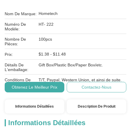
Hometech
Nom De Marque:
Numéro De
HT- 222
Modèle:
Nombre De
100pcs
Pièces:
$1.38 - $11.48
Prix:
Détails De
Gift Box/Plastic Box/Paper Box/etc.
L'emballage:
Conditions De
T/T, Paypal, Western Union, et ainsi de suite.
Paiement:
Obtenez Le Meilleur Prix
Contactez-Nous
Informations Détaillées
Description De Produit
Informations Détaillées