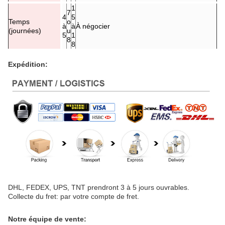
1
7
4
5
Temps
o
à
à
À négocier
(journées)
u
5
1
8
8
Expédition:
DHL, FEDEX, UPS, TNT prendront 3 à 5 jours ouvrables.
Collecte du fret: par votre compte de fret.
Notre équipe de vente: