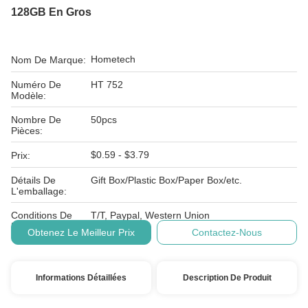
128GB En Gros
Hometech
Nom De Marque:
Numéro De
HT 752
Modèle:
Nombre De
50pcs
Pièces:
$0.59 - $3.79
Prix:
Détails De
Gift Box/Plastic Box/Paper Box/etc.
L'emballage:
Conditions De
T/T, Paypal, Western Union
Paiement:
Obtenez Le Meilleur Prix
Contactez-Nous
Informations Détaillées
Description De Produit