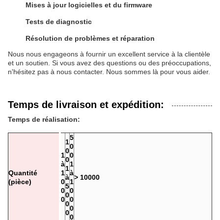
Mises à jour logicielles et du firmware
Tests de diagnostic
Résolution de problèmes et réparation
Nous nous engageons à fournir un excellent service à la clientèle
et un soutien. Si vous avez des questions ou des préoccupations,
n'hésitez pas à nous contacter. Nous sommes là pour vous aider.
Temps de livraison et expédition:
Temps de réalisation:
5
1
0
0
1
0
0
à
1
1
Quantité
1
à
à
> 10000
(pièce)
0
1
5
0
0
0
0
0
0
0
0
0