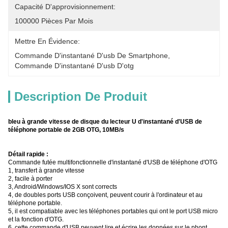
Capacité D'approvisionnement:
100000 Pièces Par Mois
Mettre En Évidence:
Commande D'instantané D'usb De Smartphone
, 
Commande D'instantané D'usb D'otg
Description De Produit
bleu à grande vitesse de disque du lecteur U d'instantané d'USB de
téléphone portable de 2GB OTG, 10MB/s
Détail rapide :
Commande futée multifonctionnelle d'instantané d'USB de téléphone d'OTG
1, transfert à grande vitesse
2, facile à porter
3, Android/Windows/IOS X sont corrects
4, de doubles ports USB conçoivent, peuvent courir à l'ordinateur et au
téléphone portable.
5, il est compatiable avec les téléphones portables qui ont le port USB micro
et la fonction d'OTG.
6, cette commande d'USB peuvent lire et écrire les données sur le phont