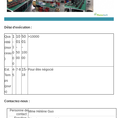
Délai d'exécution :
1
10
50
>
Qua
10000
-
01
01
ntité
-
-
1
(mor
50
100
0
ceau
00
00
0
)
0
15-
Est.
4-
7-8
Pour être négocié
18
Tem
5
ps
(jour
s)
Contactez-nous :
Personne de
Mme Hélène Guo
contact :
Fonction :