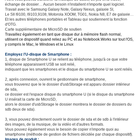
échange de dossier… Aucun besoin n'installent n'importe quel logiciel.
Travail avec le Samsung Galaxy Note, Galaxy Nexus, galaxie SI,
Le SII I9100, I9103,9108, Motorola XOOM, TG01, Nokia N8, E7 de galaxie…
Et les autres téléphones portables et Tableau qui soutiennent la fonction
d'OTG.
Carte supplémentaire de MicroSD de soutien
Travaillez également en tant que disque dur à mémoire flash normal,
utilisent ce dispositif quand reliez au PC et au Notebook.Works sur tout l'OS,
y compris le Mac, le Windows et le Linux
Employez l'U-disque de Smartphone :
1, disque de Smartphone U se relient au téléphone, jusqu'à ce que votre
téléphone apparaissent USB se soit relié,
indiquant que les smartphones et le disque du smartphone U se sont reliés.
2, après connexion, ouvrent le gestionnaire de smartphone,
vous trouverez que le le dossier d'usbStorage est apparu dossier intérieur
de sda,
ce dossier est l'espace disque du smartphone U (si le disque du smartphone
U insérait la carte de MicroSD,
alors le dossier d'usbStorage le dossier montrera le dossier de dossiers du
sdb deux de sda).
3, vous pouvez directement ouvrir le dossier de sda et de sdb à l'intérieur
des images, de la musique, de la vidéo et d'autres formats.
Vous pouvez également vous le besoin de copier n'importe quoi au
smartphone (méthode de gestion de fichiers décidée par chaque dispositif).
Images de produit :