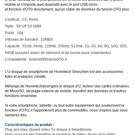
mobile et n'importe quel dispositif avec le port USB micro
et fonction d'OTG directement, aucun câble de données du besoin OTG plus.
Certificat : CE, RoHs
Taille : 58*19*10.5MM
Poids : 10g
Vitesses de transfert : 10MB/s
Capacité : 32mb, 64mb, 128mb, 256mb, 512mb, 1G, 2G, 4G, 8G, 16G, 32G,
64GB (assurez assez de mémoire et de bonne puce instantanée)
Compatibilité : Android/Windows/OS X
L'U-disque de smartphone de Hometech Shenzhen est des accessorires
futés et pratiques créatifs.
Mélange de Hometechdesingers le disque d'U, lecteur des cartes ordinaires
de MicroSD, stockage externe de mobile, transfert des données et d'autres
fonctions ensemble.
Si votre smartphone, tablette, ou tout autre équipement qui soutiennent la
fonction d'OTG, il t'apporteront plus de commodités, nous croyons que vous
l'aimerez très.
Caractéristiques du produit :
Plug and play. Quand reliez l'U-disque à Smartphone
Alors vous pouvez transférer la musique de dates, de jeu et la vidéo,