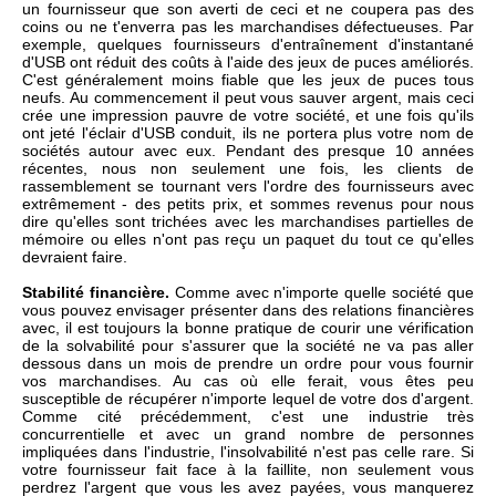
un fournisseur que son averti de ceci et ne coupera pas des
coins ou ne t'enverra pas les marchandises défectueuses. Par
exemple, quelques fournisseurs d'entraînement d'instantané
d'USB ont réduit des coûts à l'aide des jeux de puces améliorés.
C'est généralement moins fiable que les jeux de puces tous
neufs. Au commencement il peut vous sauver argent, mais ceci
crée une impression pauvre de votre société, et une fois qu'ils
ont jeté l'éclair d'USB conduit, ils ne portera plus votre nom de
sociétés autour avec eux. Pendant des presque 10 années
récentes, nous non seulement une fois, les clients de
rassemblement se tournant vers l'ordre des fournisseurs avec
extrêmement - des petits prix, et sommes revenus pour nous
dire qu'elles sont trichées avec les marchandises partielles de
mémoire ou elles n'ont pas reçu un paquet du tout ce qu'elles
devraient faire.
Stabilité financière.
Comme avec n'importe quelle société que
vous pouvez envisager présenter dans des relations financières
avec, il est toujours la bonne pratique de courir une vérification
de la solvabilité pour s'assurer que la société ne va pas aller
dessous dans un mois de prendre un ordre pour vous fournir
vos marchandises. Au cas où elle ferait, vous êtes peu
susceptible de récupérer n'importe lequel de votre dos d'argent.
Comme cité précédemment, c'est une industrie très
concurrentielle et avec un grand nombre de personnes
impliquées dans l'industrie, l'insolvabilité n'est pas celle rare. Si
votre fournisseur fait face à la faillite, non seulement vous
perdrez l'argent que vous les avez payées, vous manquerez