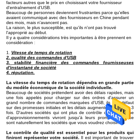
facteurs autres que le prix en choisissant votre fournisseur
d'entraînement d'USB.
Beaucoup de personnes deviennent frustrantes parce qu'elles
avaient communiqué avec des fournisseurs en Chine pendant
des mois, mais n'avancent pas.
La raison, le plus susceptible, est qu'ils n'ont pas trouvé
l'approprié au début.
Il y a quatre considérations très importantes à être prennent en
considération :
1.
Vitesse de temps de rotation
2. qualité des commandes d'USB
3. stabilité financière des commandes fournisseuses
d'instantané de société
4. réputation.
La vitesse du temps de rotation dépendra en grande partie
du modèle économique de la société individuelle.
Beaucoup de sociétés prétendent avoir des délais rapides, mais
une fois appelés pour charger sur des ordres d'assurer un
grand nombre de commandes marquées d'USB, ils font défaut
sur des promesses initiales et les délais augmentent par 2 ou 3
fois. D'autres sociétés qui ont plus de contrôle de leur chaîne
d'approvisionnements vivront jusqu'à leurs promesses et ce
sont naturellement les sociétés que vous voudrez choisir.
Le contrôle de qualité est essentiel pour les produits qui
finiront représenter votre société.
Il est important de trouver